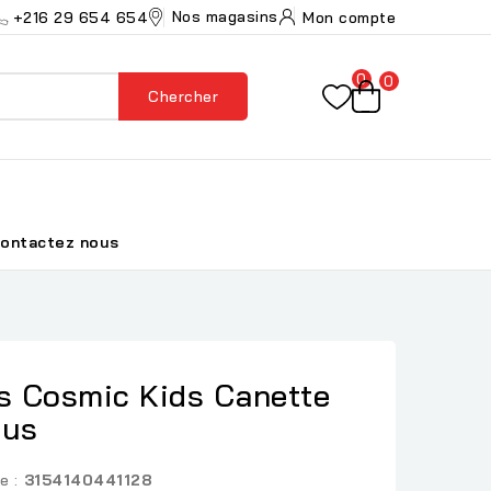
Nos magasins
+216 29 654 654
Mon compte
0
0
Chercher
ontactez nous
ns Cosmic Kids Canette
ous
e :
3154140441128