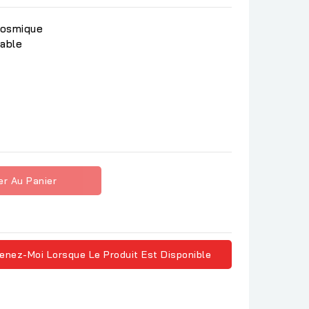
 cosmique
iable
er Au Panier
enez-Moi Lorsque Le Produit Est Disponible