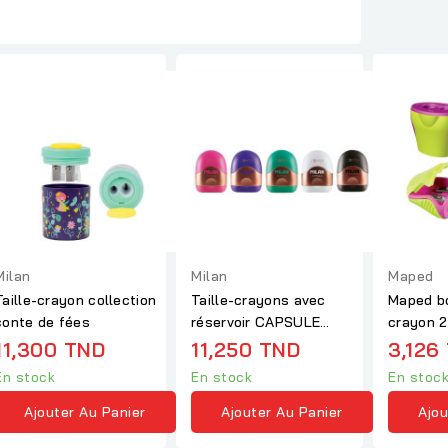
Milan
Milan
Maped
Taille-crayon collection
Taille-crayons avec
Maped bo
conte de fées
réservoir CAPSULE
crayon 2
Copper
11,300 TND
11,250 TND
3,126
En stock
En stock
En stoc
Ajouter Au Panier
Ajouter Au Panier
Ajou