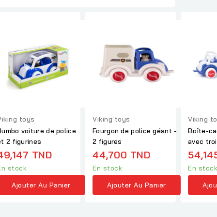
Viking toys
Viking toys
Viking t
Jumbo voiture de police
Fourgon de police géant -
Boîte-c
et 2 figurines
2 figures
avec tro
49,147 TND
44,700 TND
54,14
En stock
En stock
En stoc
Ajouter Au Panier
Ajouter Au Panier
Ajou