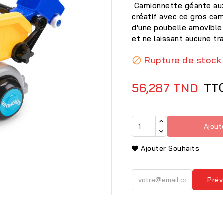
Camionnette géante aux
créatif avec ce gros ca
d'une poubelle amovible 
et ne laissant aucune tra
Rupture de stock

TT
56,287 TND
Ajout
Ajouter Souhaits
Prév
