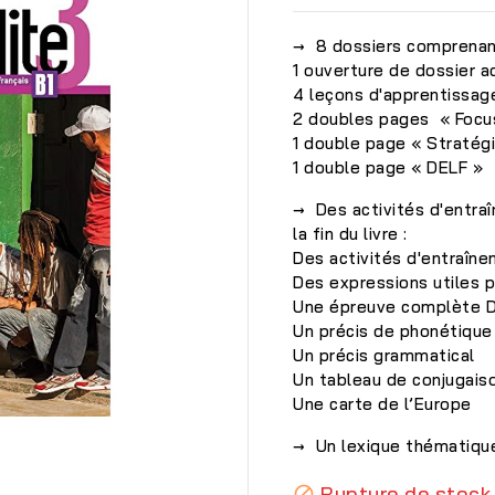
→ 8 dossiers comprenan
1 ouverture de dossier a
4 leçons d'apprentissag
2 doubles pages « Focu
1 double page « Stratégi
1 double page « DELF »
→ Des activités d'entra
la fin du livre :
Des activités d'entraîn
Des expressions utiles po
Une épreuve complète D
Un précis de phonétique
Un précis grammatical
Un tableau de conjugais
Une carte de l’Europe

→ Un lexique thématique 
Rupture de stock
