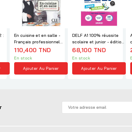
 :
En cuisine et en salle -
DELF A1 100% réussite
Français professionnel
scolaire et junior - édition
B1-B2
2022 - Livre
110,400 TND
68,100 TND
En stock
En stock
r
Ajouter Au Panier
Ajouter Au Panier
r