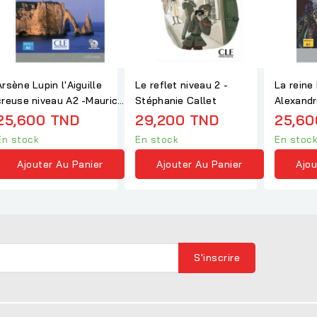
Arsène Lupin l'Aiguille
Le reflet niveau 2 -
La reine
creuse niveau A2 -Maurice
Stéphanie Callet
Alexand
Leblanc
25,600 TND
29,200 TND
25,60
En stock
En stock
En stoc
Ajouter Au Panier
Ajouter Au Panier
Ajou