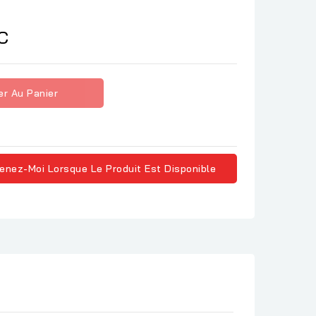
C
er Au Panier
enez-Moi Lorsque Le Produit Est Disponible