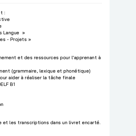
t :
ctive
e
s Langue »
es - Projets »
înement et des ressources pour l'apprenant à
ement (grammaire, lexique et phonétique)
ur aider à réaliser la tâche finale
ELF B1
on
et les transcriptions dans un livret encarté.