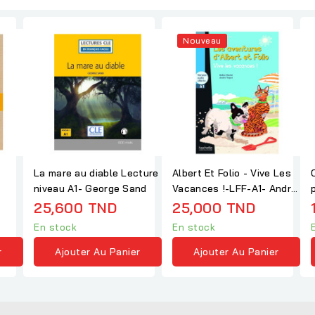
Nouveau
La mare au diable Lecture
Albert Et Folio - Vive Les
niveau A1- George Sand
Vacances !-LFF-A1- André
Treper
25,600 TND
25,000 TND
En stock
En stock
r
Ajouter Au Panier
Ajouter Au Panier