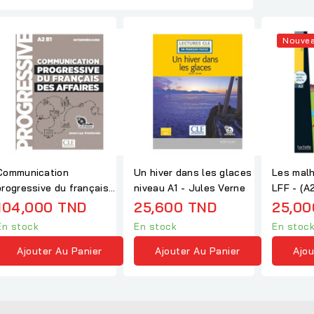
Nouve
Communication
Un hiver dans les glaces
Les malh
progressive du français
niveau A1 - Jules Verne
LFF - (A
des affaires -...
Ségur
104,000 TND
25,600 TND
25,00
En stock
En stock
En stoc
Ajouter Au Panier
Ajouter Au Panier
Ajou