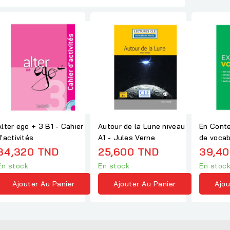
Alter ego + 3 B1 - Cahier
Autour de la Lune niveau
En Conte
d'activités
A1 - Jules Verne
de vocab
+ corrig
34,320 TND
25,600 TND
39,40
En stock
En stock
En stoc
Ajouter Au Panier
Ajouter Au Panier
Ajou