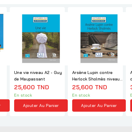
Une vie niveau A2 - Guy
Arsène Lupin contre
de Maupassant
Herlock Sholmès niveau
A2 - Maurice Leblanc
25,600 TND
25,600 TND
En stock
En stock
r
Ajouter Au Panier
Ajouter Au Panier