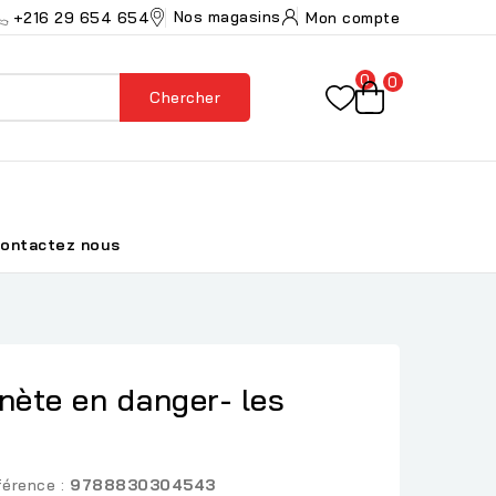
Nos magasins
+216 29 654 654
Mon compte
0
0
Chercher
ontactez nous
nète en danger- les
érence :
9788830304543