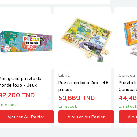
Libris
Carioca
Mon grand puzzle du
Puzzle en bois Zoo - 48
Puzzle b
monde loup - Jeux
pièces
Carioca 
enfants
92,200 TND
53,669 TND
44,48
En stock
En stock
En stoc
Ajouter Au Panier
Ajouter Au Panier
Ajou