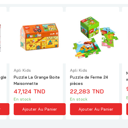
Apli Kids
Apli Kids
ngle
Puzzle La Grange Boite
Puzzle de Ferme 24
Maisonnette
pièces
47,124 TND
22,283 TND
En stock
En stock
r
Ajouter Au Panier
Ajouter Au Panier