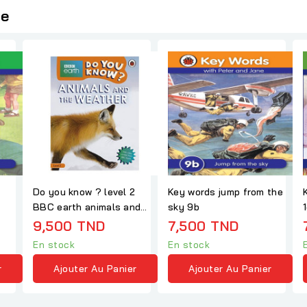
ie
Do you know ? level 2
Key words jump from the
BBC earth animals and
sky 9b
the weather
9,500 TND
7,500 TND
En stock
En stock
r
Ajouter Au Panier
Ajouter Au Panier