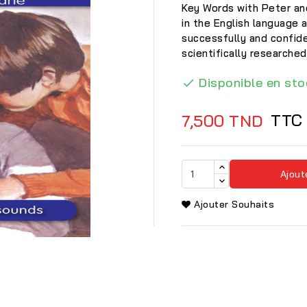
Key Words with Peter a
in the English language a
successfully and confid
scientifically researche
Disponible en sto

TTC
7,500 TND
Ajout
Ajouter Souhaits
