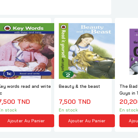
Key words read and write
Beauty & the beast
The Bad
1c
Guys in 
Strikes 
7,500 TND
7,500 TND
20,20
En stock
En stock
En stoc
Ajouter Au Panier
Ajouter Au Panier
Ajou