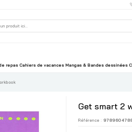
de repas
Cahiers de vacances
Mangas & Bandes dessinées
C
orkbook
Get smart 2 
Référence :
978960478