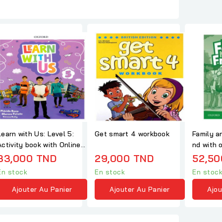
Learn with Us: Level 5:
Get smart 4 workbook
Family a
Activity book with Online
nd with 
Practice
33,000 TND
29,000 TND
52,50
En stock
En stock
En stoc
Ajouter Au Panier
Ajouter Au Panier
Ajou