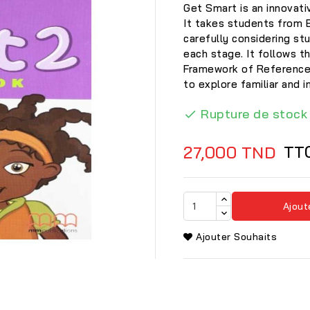
Get Smart is an innovativ
It takes students from B
carefully considering st
each stage. It follows 
Framework of Reference 
to explore familiar and i
Rupture de stock

TT
27,000 TND
Ajout
Ajouter Souhaits
