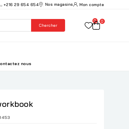
Nos magasins
+216 29 654 654
Mon compte
0
0
Chercher
ontactez nous
workbook
8453