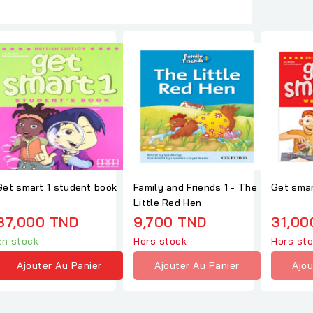
Get smart 1 student book
Family and Friends 1 - The
Get smar
Little Red Hen
37,000 TND
9,700 TND
31,00
En stock
Hors stock
Hors st
Ajouter Au Panier
Ajouter Au Panier
Ajou