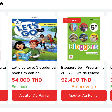
ie
Nouveau
vity
Let's go level 3 student's
Bloggers 5e - Programme
book 5th edition
2025 - Livre de l’élève
54,800 TND
92,400 TND
En arrivage
En stock
r
Ajouter Au Panier
Ajouter Au Panier