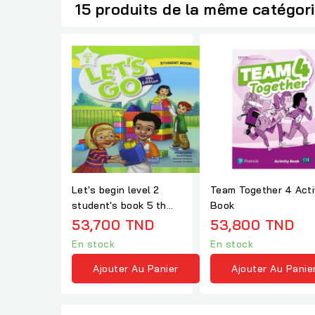
15 produits de la même catégor
Let's begin level 2
Team Together 4 Acti
student's book 5 th
Book
edition
53,700 TND
53,800 TND
En stock
En stock
Ajouter Au Panier
Ajouter Au Panie