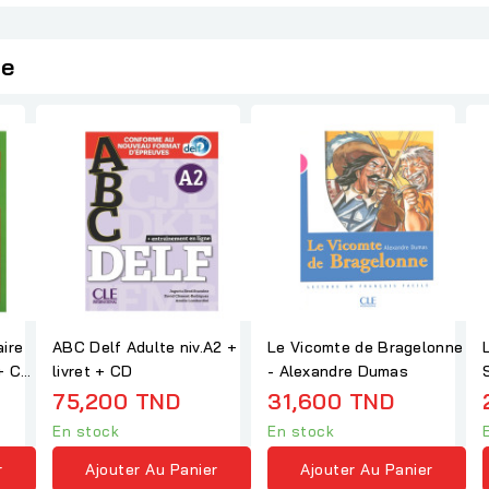
ie
ire
ABC Delf Adulte niv.A2 +
Le Vicomte de Bragelonne
+ CD
livret + CD
- Alexandre Dumas
75,200 TND
31,600 TND
En stock
En stock
r
Ajouter Au Panier
Ajouter Au Panier