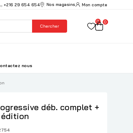
Nos magasins
+216 29 654 654
Mon compte
0
0
Chercher
ontactez nous
ion
ogressive déb. complet +
 édition
2754