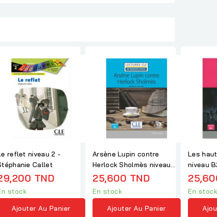
Le reflet niveau 2 -
Arsène Lupin contre
Les haut
Stéphanie Callet
Herlock Sholmès niveau
A2 - Maurice Leblanc
29,200 TND
25,600 TND
25,60
En stock
En stock
En stoc
Ajouter Au Panier
Ajouter Au Panier
Ajou