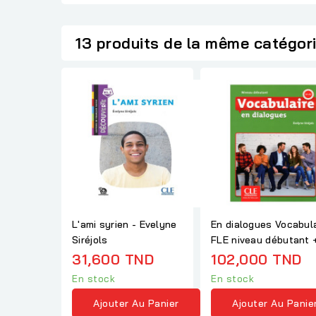
13 produits de la même catégor
L'ami syrien - Evelyne
En dialogues Vocabula
Siréjols
FLE niveau débutant 
2ème ED.
31,600 TND
102,000 TND
En stock
En stock
Ajouter Au Panier
Ajouter Au Panie