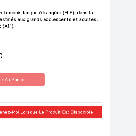
 français langue étrangère (FLE), dans la
destinés aux grands adolescents et adultes,
(A1.1).
C
er Au Panier
enez-Moi Lorsque Le Produit Est Disponible